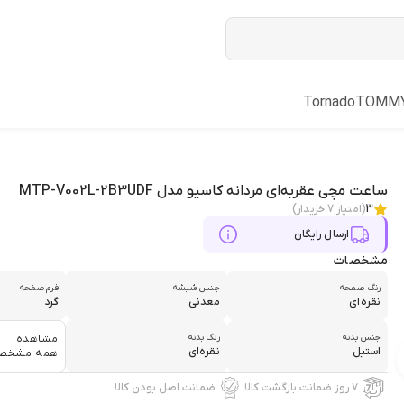
Tornado
TOMM
ساعت مچی عقربه‌ای مردانه کاسیو مدل MTP-V002L-2B3UDF
3
(امتیاز
7
خریدار)
ارسال رایگان
مشخصات
رنگ صفحه
جنس شیشه
فرم صفحه
نقره‌ای
معدنی
گرد
جنس بدنه
رنگ بدنه
مشاهده
استیل
نقره‌ای
همه مشخص
۷ روز ضمانت بازگشت کالا
ضمانت اصل بودن کالا