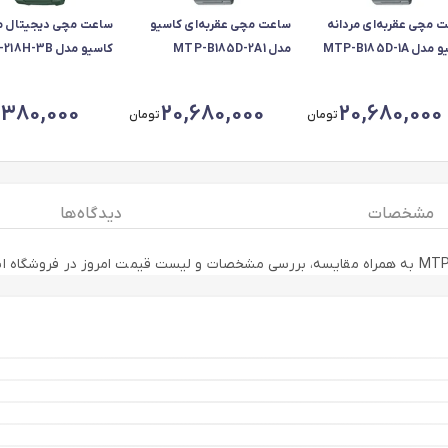
 مچی عقربه‌ای مردانه
ساعت مچی عقربه‌ای کاسیو
ساعت مچی دیجیتال مر
ل MTP-B185D-1A
مدل MTP-B185D-2A1
کاسیو مدل W-218H-3B
,380,000
20,680,000
20,680,000
تومان
تومان
مشخصات
دیدگاه ها