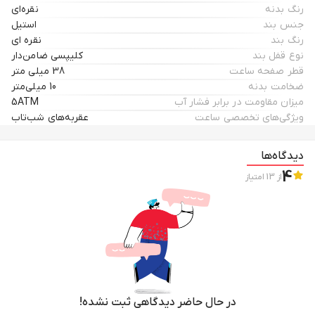
رنگ بدنه
نقره‌ای
جنس بند
استیل
رنگ بند
نقره ای
نوع قفل بند
کلیپسی ضامن‌دار
قطر صفحه ساعت
38 میلی متر
ضخامت بدنه
10 میلی‌متر
میزان مقاومت در برابر فشار آب
5ATM
ویژگی‌های تخصصی ساعت
عقربه‌های شب‌تاب
دیدگاه‌ها
4
از
13
امتیاز
در حال حاضر دیدگاهی ثبت نشده!