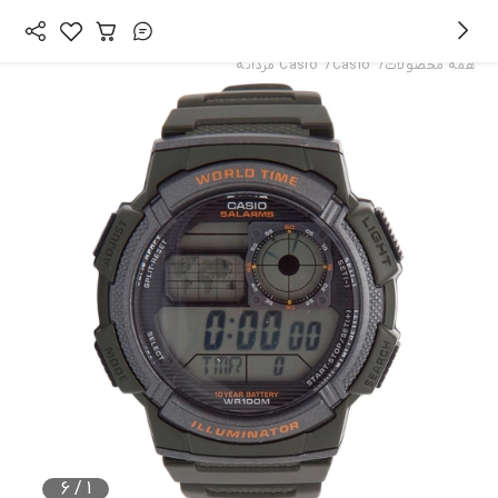
/
/
همه محصولات
Casio
Casio مردانه
6
/
1