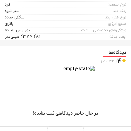
فرم صفحه
گرد
رنگ بند
سبز تیره
نوع قفل بند
سگکی ساده
منبع انرژی
باتری
ویژگی‌های تخصصی ساعت
نور پس زمینه
ابعاد بدنه
48.1 × 43.7 میلی‌متر
دیدگاه‌ها
4
از
33
امتیاز
در حال حاضر دیدگاهی ثبت نشده!