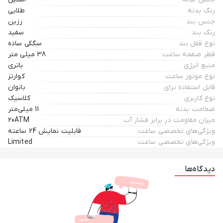
رنگ بدنه
طلایی
جنس بند
رزین
رنگ بند
سفید
نوع قفل بند
سگکی ساده
قطر صفحه ساعت
38 میلی متر
منبع انرژی
باتری
نوع موتور ساعت
کوارتز
قابل استفاده برای
بانوان
نوع کاربری
کلاسیک
ضخامت بدنه
11 میلی‌متر
میزان مقاومت در برابر فشار آب
20ATM
ویژگی‌های تخصصی ساعت
قابلیت نمایش 24 ساعته
ویژگی‌های تخصصی ساعت
Limited
دیدگاه‌ها