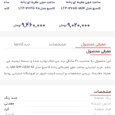
ساعت مچی عقربه ای زنانه
ساعت مچی عقربه ای زنانه
ساعت مچ
کاسیو مدل LTP-1275D-1ADF
کاسیو مدل LTP-1274D-7a
A2VDF
0
9,460,000
9,020,000
تومان
تومان
معرفی محصول
مشخصات
دیدگاه ها
معرفی محصول
این محصول به مناسبت 40 سالگی برند جی شاک تولید شده و نسخه لیمیتد می
باشد. خرید اینترنتی ساعت مچی عقربه‌ای زنانه کاسیو مدل GM-S2140GEM-9A به
همراه مقایسه، بررسی مشخصات و لیست قیمت امروز در فروشگاه اینترنتی رونما
مشخصات
رنگ صفحه
چند رنگ
جنس شیشه
معدنی
فرم صفحه
گرد
جنس بدنه
استیل