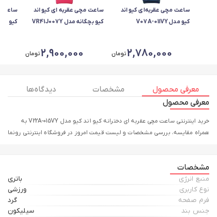
ساعت مچی عقربه‌ای کیو اند
ساعت مچی عقربه ای کیو اند
ساعت مچ
کیو مدل V07A-011VY
کیو بچگانه مدل VR41J007Y
کیو اند کیو 
2,900,000
2,780,000
تومان
تومان
معرفی محصول
مشخصات
دیدگاه ها
معرفی محصول
خرید اینترنتی ساعت مچی عقربه ای دخترانه کیو اند کیو مدل V22A-015VY به
همراه مقایسه، بررسی مشخصات و لیست قیمت امروز در فروشگاه اینترنتی رونما
مشخصات
منبع انرژی
باتری
نوع کاربری
ورزشی
فرم صفحه
گرد
جنس بند
سیلیکون