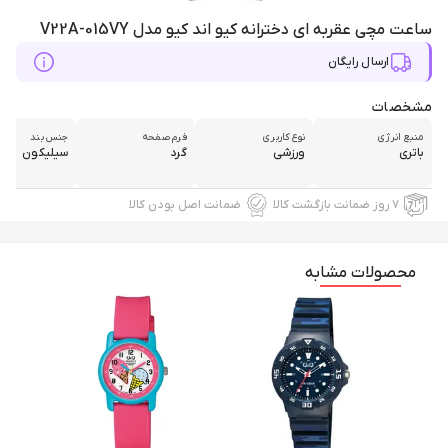
ساعت مچی عقربه ای دخترانه کیو اند کیو مدل V22A-015VY
ارسال رایگان
مشخصات
منبع انرژی
نوع کاربری
فرم صفحه
جنس بند
باتری
ورزشی
گرد
سیلیکون
۷ روز ضمانت بازگشت کالا
ضمانت اصل بودن کالا
محصولات مشابه