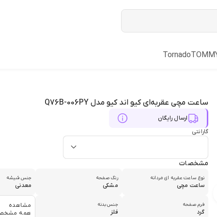
Tornado
TOMM
ساعت مچی عقربه‌ای کیو اند کیو مدل Q76B-006PY
ارسال رایگان
گارانتی
مشخصات
نوع ساعت عقربه ای مردانه
رنگ صفحه
جنس شیشه
ساعت مچی
مشکی
معدنی
فرم صفحه
جنس بدنه
مشاهده
گرد
فلز
همه مشخص