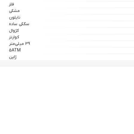
فلز
مشکی
نایلون
سگکی ساده
کژوال
کوارتز
39 میلی‌متر
5ATM
ژاپن